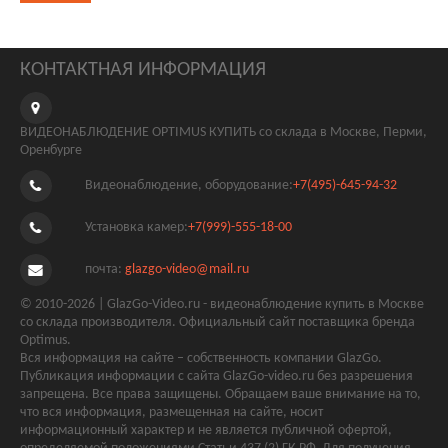
КОНТАКТНАЯ ИНФОРМАЦИЯ
ВИДЕОНАБЛЮДЕНИЕ OPTIMUS КУПИТЬ со склада в Москве, Перми,
Оренбурге
Видеонаблюдение, оборудование:
+7(495)-645-94-32
Установка камер:
+7(999)-555-18-00
почта:
glazgo-video@mail.ru
© 2010-2026 | GlazGo-Video.ru - видеонаблюдение купить в Москве
со склада производителя. Официальный сайт поставщика бренда
Optimus.
Вся информация на сайте – собственность компании GlazGo.
Публикация информации с сайта GlazGo-video.ru без разрешения
запрещена. Все права защищены. Обращаем ваше внимание на то,
что вся информация, размещенная на сайте, носит
информационный характер и не является публичной офертой,