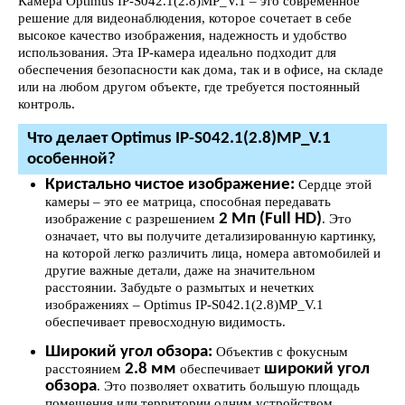
Камера Optimus IP-S042.1(2.8)MP_V.1 – это современное
решение для видеонаблюдения, которое сочетает в себе
высокое качество изображения, надежность и удобство
использования. Эта IP-камера идеально подходит для
обеспечения безопасности как дома, так и в офисе, на складе
или на любом другом объекте, где требуется постоянный
контроль.
Что делает Optimus IP-S042.1(2.8)MP_V.1
особенной?
Кристально чистое изображение:
Сердце этой
камеры – это ее матрица, способная передавать
2 Мп (Full HD)
изображение с разрешением
. Это
означает, что вы получите детализированную картинку,
на которой легко различить лица, номера автомобилей и
другие важные детали, даже на значительном
расстоянии. Забудьте о размытых и нечетких
изображениях – Optimus IP-S042.1(2.8)MP_V.1
обеспечивает превосходную видимость.
Широкий угол обзора:
Объектив с фокусным
2.8 мм
широкий угол
расстоянием
обеспечивает
обзора
. Это позволяет охватить большую площадь
помещения или территории одним устройством,