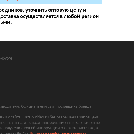
редников, уточнить оптовую цену и
Доставка осуществляется в любой регион
рьми.
нбурге
оизводителя. Официальный сайт поставщика бренда
ии с сайта GlazGo-video.ru без разрешения запрещена.
щенная на сайте, носит информационный характер и не
ля получения точной информации о характеристиках, а
блюдения GlazGo.
Политика конфиденциальности