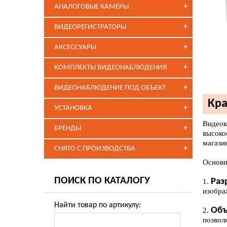
+
АНАЛОГОВЫЕ КАМЕРЫ
+
ВИДЕОРЕГИСТРАТОРЫ
+
АКСЕССУАРЫ
+
КОМПЛЕКТЫ ВИДЕОНАБЛЮДЕНИЯ
+
ВИДЕОНАБЛЮДЕНИЕ ПОД ОБЪЕКТ
Кра
+
УСТАНОВКА
Видеок
+
БРЕНДЫ
высоко
магази
+
СНЯТО С ПРОИЗВОДСТВА
Основн
ПОИСК ПО КАТАЛОГУ
Раз
1.
изобра
Найти товар по артикулу:
Объ
2.
позвол