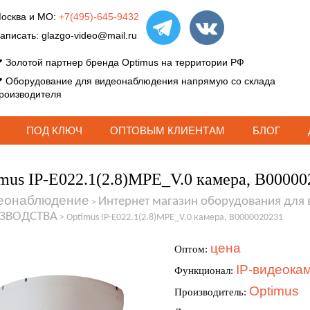
осква и МО:
+7(495)-645-9432
аписать:
glazgo-video@mail.ru
Золотой партнер бренда Optimus на территории РФ
Оборудование для видеонаблюдения напрямую со склада
роизводителя
ПОД КЛЮЧ
ОПТОВЫМ КЛИЕНТАМ
БЛОГ
mus IP-E022.1(2.8)MPE_V.0 камера, В00000
еонаблюдение
Интернет магазин оборудования для
>
ЗВОДСТВА
>
Optimus IP-E022.1(2.8)MPE_V.0 камера, В0000020231
цена
Оптом:
IP-видеока
Функционал:
Optimus
Производитель: