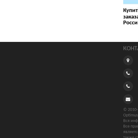
Купит
заказ
Росси
КОНТ
© 2010-
Optimus
Вся инф
Все пра
являетс
также с