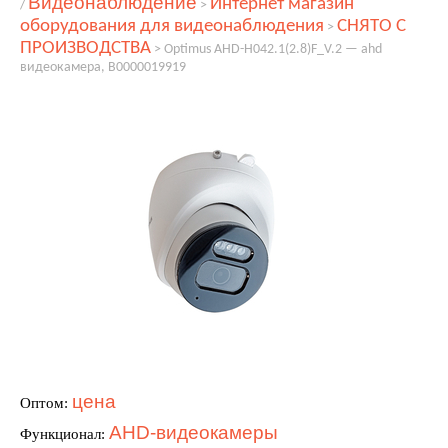
Видеонаблюдение
Интернет магазин
/
>
оборудования для видеонаблюдения
СНЯТО С
>
ПРОИЗВОДСТВА
>
Optimus AHD-H042.1(2.8)F_V.2 — ahd
видеокамера, В0000019919
цена
Оптом:
AHD-видеокамеры
Функционал: