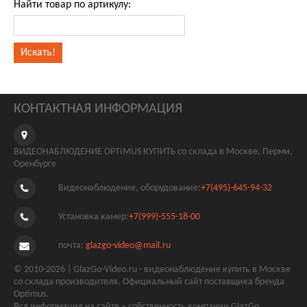
Найти товар по артикулу:
КОНТАКТНАЯ ИНФОРМАЦИЯ
ВИДЕОНАБЛЮДЕНИЕ OPTIMUS КУПИТЬ со склада в Москве, Перми,
Оренбурге
Видеонаблюдение, оборудование:
+7(495)-645-94-32
Установка камер:
+7(999)-555-18-00
почта:
glazgo-video@mail.ru
© 2010-2026 | GlazGo-Video.ru - видеонаблюдение купить в Москве
со склада производителя. Официальный сайт поставщика бренда
Optimus.
Вся информация на сайте – собственность компании GlazGo.