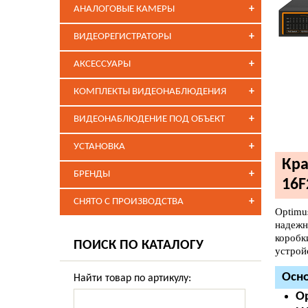
+
АНАЛОГОВЫЕ КАМЕРЫ
+
ВИДЕОРЕГИСТРАТОРЫ
+
АКСЕССУАРЫ
+
КОМПЛЕКТЫ ВИДЕОНАБЛЮДЕНИЯ
+
ВИДЕОНАБЛЮДЕНИЕ ПОД ОБЪЕКТ
+
УСТАНОВКА
Кра
+
БРЕНДЫ
16F
+
СНЯТО С ПРОИЗВОДСТВА
Optimu
надежн
коробк
ПОИСК ПО КАТАЛОГУ
устрой
Осно
Найти товар по артикулу:
Op