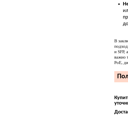
Н
ил
пр
до
В закл
подходи
и SFP,
важно 
PoE, д
Пол
Купит
уточн
Доста