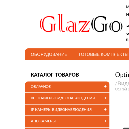
М
Н
п
ОБОРУДОВАНИЕ
ГОТОВЫЕ КОМПЛЕКТЫ
Opti
КАТАЛОГ ТОВАРОВ
Вид
/
+
ОБЛАЧНОЕ
U1I-16F
+
ВСЕ КАМЕРЫ ВИДЕОНАБЛЮДЕНИЯ
+
IP КАМЕРЫ ВИДЕОНАБЛЮДЕНИЯ
+
AHD КАМЕРЫ