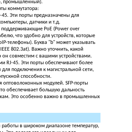
о, промышленный).
рты коммутатора:
J-45. Эти порты предназначены для
омпьютеры, датчики и т.д.
5, поддерживающие PoE (Power over
абелю, что удобно для устройств, которые
IP-телефоны). Буква "b" может указывать
IEEE 802.3at). Важно уточнить, какой
о он совместим с вашими устройствами.
ами RJ-45. Эти порты обеспечивают более
 для подключения к магистральной сети,
опускной способности.
ния оптоволоконных модулей. SFP-порты
что обеспечивает большую дальность
ехам. Это особенно важно в промышленных
 работы в широком диапазоне температур,