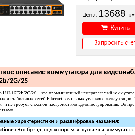
13688
Цена:
ру
Купить
Запросить сче
ткое описание коммутатора для видеонаб
2b/2G/2S
s U1I-16F2b/2G/2S – это промышленный неуправляемый коммутатор 
ых и стабильных сетей Ethernet в сложных условиях эксплуатации. 
и" и не требует сложной настройки или администрирования. Он п
ствами.
вные характеристики и расшифровка названия:
timus:
Это бренд, под которым выпускается коммутатор.