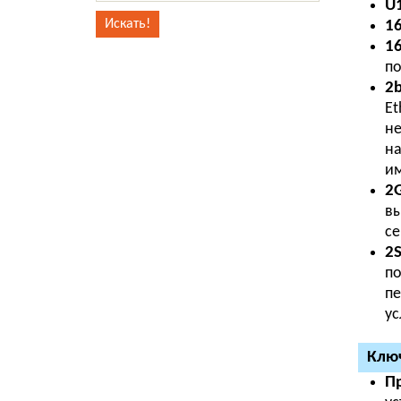
U1
16
16
по
2b
Et
не
на
им
2G
вы
се
2S
по
пе
ус
Ключ
П