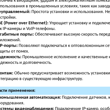
тойчив к вибрациям, ударам и электромагнитным помеха
пользования в промышленных условиях, таких как заводы
еуправляемый:
Простота установки и использования. Не
стройки.
E (Power over Ethernet):
Упрощает установку и подключе
к IP-камеры и VoIP-телефоны.
габитные порты:
Обеспечивают высокую скорость перед
риложений.
P-порты:
Позволяют подключаться к оптоволоконным сет
щиты от помех.
адежность:
Промышленное исполнение и качественные 
дежность и долговечность.
онтаж:
Обычно предусматривает возможность установки н
теграцию в существующую инфраструктуру.
сти применения:
ромышленная автоматизация:
Подключение датчиков, к
орудования.
истемы видеонаблюдения:
Подключение IP-камер, особ