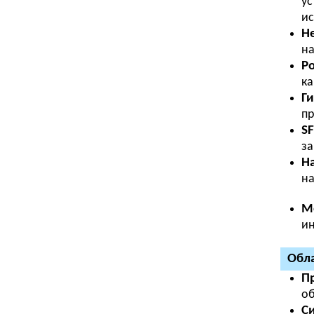
ус
ис
Н
на
Po
ка
Ги
п
SF
за
Н
на
М
ин
Обла
П
об
С