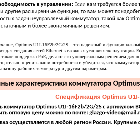
еобходимость в управлении:
Если вам требуется более 
и другие расширенные функции, то вам может понадоби
остых задач неуправляемый коммутатор, такой как Optim
статочным и более экономичным решением.
ючение, Optimus U1I-16F2b/2G/2S – это надежный и функциональ
т для создания сетей Ethernet в сложных условиях эксплуатации. Его
 а также поддержка PoE, делают его универсальным решением для 
тщательно оценить ваши потребности и убедиться, что коммутато
иапазону рабочих температур и другим параметрам.
ные характеристики коммутатора Optimus 
Спецификация Optimus U1I-
ь коммутатор Optimus U1I-16F2b/2G/2S с артикулом В
ить оптовую цену можно по почте:
glazgo-video@mail.
вка осуществляется в любой регион России. Крупные 