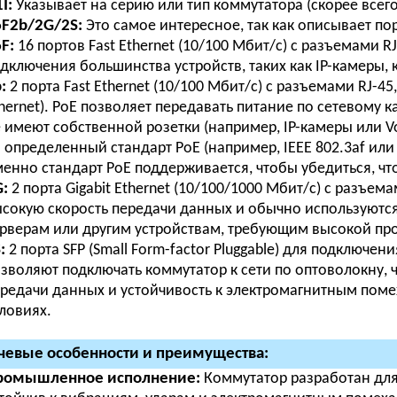
I:
Указывает на серию или тип коммутатора (скорее всег
F2b/2G/2S:
Это самое интересное, так как описывает по
F:
16 портов Fast Ethernet (10/100 Мбит/с) с разъемами R
дключения большинства устройств, таких как IP-камеры, к
:
2 порта Fast Ethernet (10/100 Мбит/с) с разъемами RJ-4
hernet). PoE позволяет передавать питание по сетевому к
 имеют собственной розетки (например, IP-камеры или Vo
 определенный стандарт PoE (например, IEEE 802.3af или 
енно стандарт PoE поддерживается, чтобы убедиться, чт
:
2 порта Gigabit Ethernet (10/100/1000 Мбит/с) с разъем
сокую скорость передачи данных и обычно используются
рверам или другим устройствам, требующим высокой пр
:
2 порта SFP (Small Form-factor Pluggable) для подключе
зволяют подключать коммутатор к сети по оптоволокну, 
редачи данных и устойчивость к электромагнитным пом
ловиях.
евые особенности и преимущества:
ромышленное исполнение:
Коммутатор разработан для