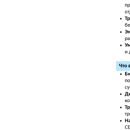
пр
от
Т
бе
Эн
ра
У
и 
Что 
Б
по
су
Ди
ко
Тр
тр
Н
CE