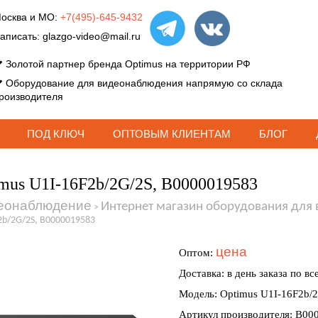
осква и МО:
+7(495)-645-9432
аписать:
glazgo-video@mail.ru
Золотой партнер бренда Optimus на территории РФ
Оборудование для видеонаблюдения напрямую со склада
роизводителя
ПОД КЛЮЧ
ОПТОВЫМ КЛИЕНТАМ
БЛОГ
mus U1I-16F2b/2G/2S, В0000019583
еонаблюдение
Интернет магазин оборудования для
>
2b/2G/2S, В0000019583
цена
Оптом:
Доставка: в день заказа по вс
Модель: Optimus U1I-16F2b/
Артикул производителя: В00