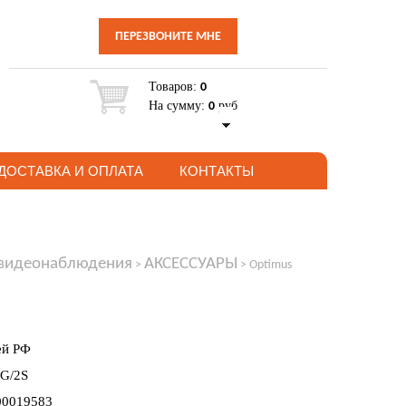
ПЕРЕЗВОНИТЕ МНЕ
Товаров:
0
На сумму:
руб
0
ДОСТАВКА И ОПЛАТА
КОНТАКТЫ
 видеонаблюдения
АКСЕССУАРЫ
>
>
Optimus
ей РФ
2G/2S
00019583