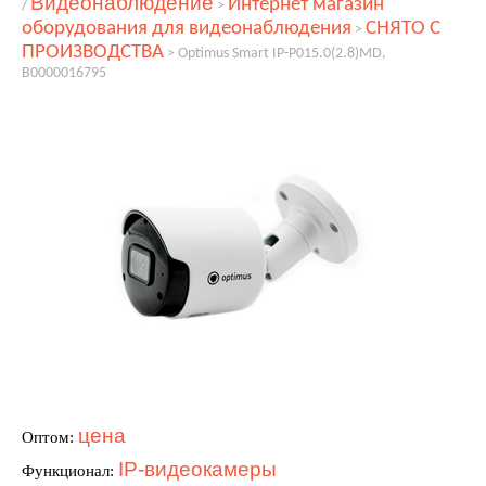
Видеонаблюдение
Интернет магазин
/
>
оборудования для видеонаблюдения
СНЯТО С
>
ПРОИЗВОДСТВА
>
Optimus Smart IP-P015.0(2.8)MD,
В0000016795
цена
Оптом:
IP-видеокамеры
Функционал: