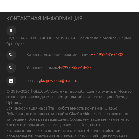
КОНТАКТНАЯ ИНФОРМАЦИЯ
ВИДЕОНАБЛЮДЕНИЕ OPTIMUS КУПИТЬ со склада в Москве, Перми,
Оренбурге
Видеонаблюдение, оборудование:
+7(495)-645-94-32
Установка камер:
+7(999)-555-18-00
почта:
glazgo-video@mail.ru
© 2010-2026 | GlazGo-Video.ru - видеонаблюдение купить в Москве
со склада производителя. Официальный сайт поставщика бренда
Optimus.
Вся информация на сайте – собственность компании GlazGo.
Публикация информации с сайта GlazGo-video.ru без разрешения
запрещена. Все права защищены. Обращаем ваше внимание на то,
что вся информация, размещенная на сайте, носит
информационный характер и не является публичной офертой,
определяемой положениями Статьи 437 (2) ГК РФ. Для получения