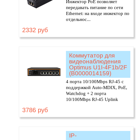
Инжектор PoE позволяет
передавать питание по сети
Ethernet: на входе инжектор по
отдельнос...
2332 руб
Коммутатор для
видеонаблюдения
Optimus U1I-4F1b/2F
(В0000014159)
4 порта 10/100Mbps RJ-45 с
поддержкой Auto-MDIX, PoE,
Watchdog + 2 порта
10/100Mbps RJ-45 Uplink
3786 руб
IP-