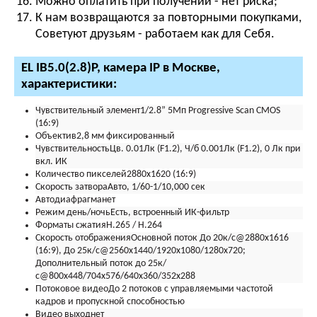
Можно оплатить при получении - нет риска;
К нам возвращаются за повторными покупками,
Советуют друзьям - работаем как для Себя.
EL IB5.0(2.8)P, камера IP в Москве,
характеристики:
Чувствительный элемент
1/2.8” 5Мп Progressive Scan CMOS
(16:9)
Объектив
2,8 мм фиксированный
Чувствительность
Цв. 0.01Лк (F1.2), Ч/б 0.001Лк (F1.2), 0 Лк при
вкл. ИК
Количество пикселей
2880х1620 (16:9)
Скорость затвора
Авто, 1/60-1/10,000 сек
Автодиафрагма
нет
Режим день/ночь
Есть, встроенный ИК-фильтр
Форматы сжатия
H.265 / H.264
Скорость отображения
Основной поток До 20к/с@2880х1616
(16:9), До 25к/с@2560x1440/1920х1080/1280x720;
Дополнительный поток до 25к/
с@800x448/704х576/640x360/352х288
Потоковое видео
До 2 потоков с управляемыми частотой
кадров и пропускной способностью
Видео выход
нет