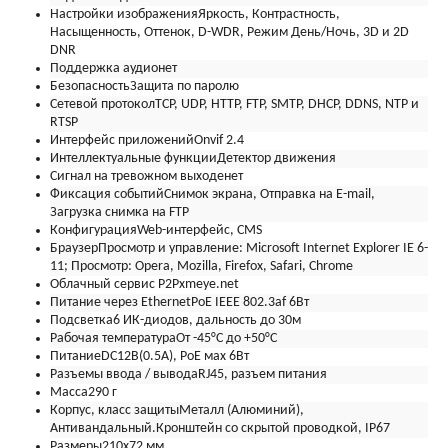
Настройки изображения
Яркость, Контрастность,
Насыщенность, Оттенок, D-WDR, Режим День/Ночь, 3D и 2D
DNR
Поддержка аудио
нет
Безопасность
Защита по паролю
Сетевой протокол
TCP, UDP, HTTP, FTP, SMTP, DHCP, DDNS, NTP и
RTSP
Интерфейс приложений
Onvif 2.4
Интеллектуальные функции
Детектор движения
Сигнал на тревожном выходе
нет
Фиксация событий
Снимок экрана, Отправка на E-mail,
Загрузка снимка на FTP
Конфигурация
Web-интерфейс, CMS
Браузер
Просмотр и управление: Microsoft Internet Explorer IE 6-
11; Просмотр: Opera, Mozilla, Firefox, Safari, Chrome
Облачный сервис P2P
xmeye.net
Питание через Ethernet
PoE IEEE 802.3af 6Вт
Подсветка
6 ИК-диодов, дальность до 30м
Рабочая температура
От -45°С до +50°С
Питание
DC12В(0.5А), PoE мах 6Вт
Разъемы ввода / вывода
RJ45, разъем питания
Масса
290 г
Корпус, класс защиты
Металл (Алюминий),
Антивандальный.Кронштейн со скрытой проводкой, IP67
Размеры
210х72 мм