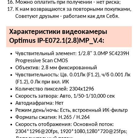
Можно оплатить при получении - нет риска;
К нам возвращаются за повторными покупками,
Советуют друзьям - работаем как для Себя.
Характеристики видеокамеры
Optimus IP-E072.1(2.8)MP_V.4:
Чувствительный элемент:
1/2.8" 3.0MP SC4239H
Progressive Scan CMOS
Объектив:
2.8 мм фиксированный
Чувствительность:
Цв. 0.01Лк (F1.2), ч/б 0.001 Лк
(F1.2), 0 Лк при вкл. ИК
Количество пикселей:
2304х1296
Скорость затвора:
Авто, 1/50-1/10,000 сек
Автодиафрагма:
Нет
Режим день/ночь:
Есть, встроенный ИК-фильтр
Форматы сжатия:
H.265 / H.264
Скорость отображения:
Основной поток:
2304*1296@20fps, 1920*1080,1280*720@25fps;