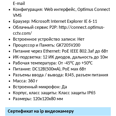
E-mail
Конфигурация:
Web интерфейс, Optimus Connect
VMS
Браузер:
Microsoft Internet Explorer IE 6-11
Облачный сервис P2P:
http://connect.optimus-
cctv.com/
Встроенное устройство записи:
Нет
Процессор и Память:
GK7205V200
Питание через Ethernet:
PoE IEEE 802.3af до 6Вт
ИК-подсветка:
12 ИК диодов, дальность до 10м
Рабочая температура:
От -45°С до +50°С
Питание:
DC12В(500мА), PoE мах 6Вт
Разъемы ввода / вывода:
RJ45, разъем питания
Масса:
360 г
Встроенный микрофон:
Да
Корпус, класс защиты:
Класс защиты IР65
Размеры:
120х120х80 мм
Сертификат на ip видеокамеру