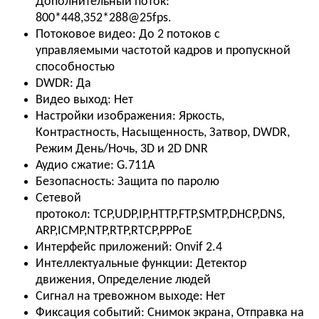
Дополнительный поток:
800*448,352*288@25fps.
Потоковое видео:
До 2 потоков с
управляемыми частотой кадров и пропускной
способностью
DWDR:
Да
Видео выход:
Нет
Настройки изображения:
Яркость,
Контрастность, Насыщенность, Затвор, DWDR,
Режим День/Ночь, 3D и 2D DNR
Аудио сжатие:
G.711A
Безопасность:
Защита по паролю
Сетевой
протокол:
TCP,UDP,IP,HTTP,FTP,SMTP,DHCP,DNS,
ARP,ICMP,NTP,RTP,RTCP,PPPoE
Интерфейс приложений:
Onvif 2.4
Интеллектуальные функции:
Детектор
движения, Определение людей
Сигнал на тревожном выходе:
Нет
Фиксация событий:
Снимок экрана, Отправка на