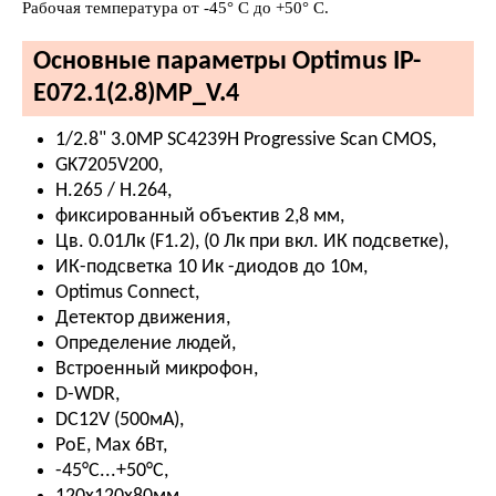
Рабочая температура от -45° С до +50° С.
Основные параметры Optimus IP-
E072.1(2.8)MP_V.4
1/2.8" 3.0MP SC4239H Progressive Scan CMOS,
GK7205V200,
H.265 / H.264,
фиксированный объектив 2,8 мм,
Цв. 0.01Лк (F1.2), (0 Лк при вкл. ИК подсветке),
ИК-подсветка 10 Ик -диодов до 10м,
Optimus Connect,
Детектор движения,
Определение людей,
Встроенный микрофон,
D-WDR,
DC12V (500мА),
PoE, Мах 6Вт,
-45°С...+50°С,