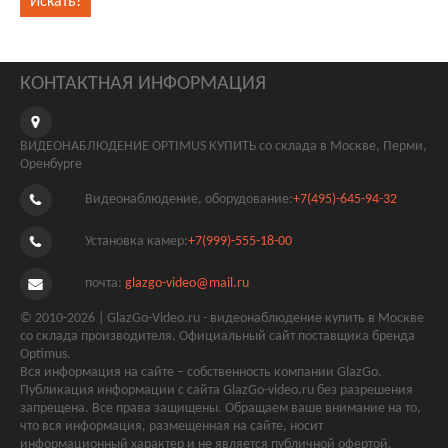
КОНТАКТНАЯ ИНФОРМАЦИЯ
ВИДЕОНАБЛЮДЕНИЕ OPTIMUS КУПИТЬ со склада в Москве, Перми,
Оренбурге
Видеонаблюдение, оборудование:
+7(495)-645-94-32
Установка камер:
+7(999)-555-18-00
почта:
glazgo-video@mail.ru
© 2010-2026 | GlazGo-Video.ru - видеонаблюдение купить в Москве
со склада производителя. Официальный сайт поставщика бренда
Optimus.
Вся информация на сайте – собственность компании GlazGo.
Публикация информации с сайта GlazGo-video.ru без разрешения
запрещена. Все права защищены. Обращаем ваше внимание на то,
что вся информация, размещенная на сайте, носит
информационный характер и не является публичной офертой,