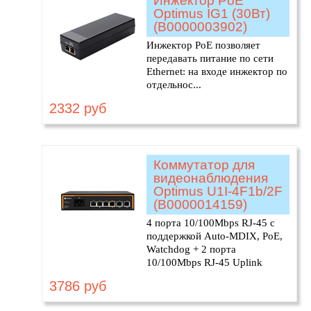
Инжектор PoE
Optimus IG1 (30Вт)
(В0000003902)
Инжектор PoE позволяет
передавать питание по сети
Ethernet: на входе инжектор по
отдельнос...
2332 руб
Коммутатор для
видеонаблюдения
Optimus U1I-4F1b/2F
(В0000014159)
4 порта 10/100Mbps RJ-45 с
поддержкой Auto-MDIX, PoE,
Watchdog + 2 порта
10/100Mbps RJ-45 Uplink
3786 руб