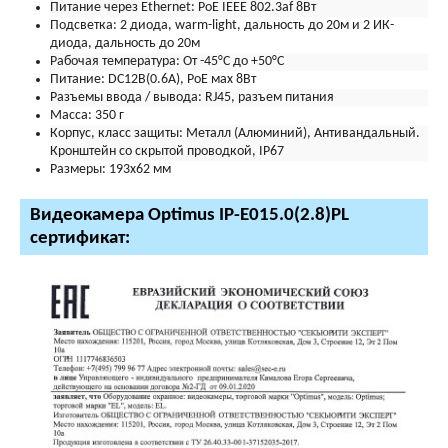
Питание через Ethernet:
PoE IEEE 802.3af 8Вт
Подсветка:
2 диода, warm-light, дальность до 20м и 2 ИК-
диода, дальность до 20м
Рабочая температура:
От -45°С до +50°С
Питание:
DC12В(0.6А), PoE мах 8Вт
Разъемы ввода / вывода:
RJ45, разъем питания
Масса:
350 г
Корпус, класс защиты:
Металл (Алюминий), Антивандальный.
Кронштейн со скрытой проводкой, IP67
Размеры:
193x62 мм
Видеокамера Optimus IP-E015.0(2.8)PL
сертификат: