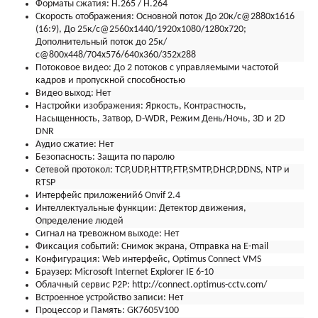
Форматы сжатия:
H.265 / H.264
Скорость отображения:
Основной поток До 20к/с@2880х1616
(16:9), До 25к/с@2560x1440/1920х1080/1280x720;
Дополнительный поток до 25к/
с@800x448/704х576/640x360/352х288
Потоковое видео:
До 2 потоков с управляемыми частотой
кадров и пропускной способностью
Видео выход:
Нет
Настройки изображения:
Яркость, Контрастность,
Насыщенность, Затвор, D-WDR, Режим День/Ночь, 3D и 2D
DNR
Аудио сжатие:
Нет
Безопасность:
Защита по паролю
Сетевой протокол:
TCP,UDP,HTTP,FTP,SMTP,DHCP,DDNS, NTP и
RTSP
Интерфейс приложений6
Onvif 2.4
Интеллектуальные функции:
Детектор движения,
Определение людей
Сигнал на тревожном выходе:
Нет
Фиксация событий:
Снимок экрана, Отправка на E-mail
Конфигурация:
Web интерфейс, Optimus Connect VMS
Браузер:
Microsoft Internet Explorer IE 6-10
Облачный сервис P2P:
http://connect.optimus-cctv.com/
Встроенное устройство записи:
Нет
Процессор и Память:
GK7605V100