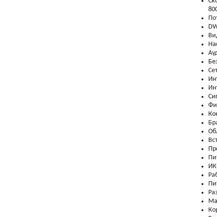
Ск
80
По
DW
Ви
На
Ау
Бе
Се
Ин
Ин
Си
Фи
Ко
Бр
Об
Вс
Пр
Пи
ИК
Ра
Пи
Ра
Ма
Ко