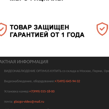
АКТНАЯ ИНФОРМАЦИЯ
ВИДЕОНАБЛЮДЕНИЕ OPTIMUS КУПИТЬ со склада в Москве, Перми, Оре
Видеонаблюдение, оборудование:
+7(495)-645-94-32
Установка камер:
+7(999)-555-18-00
почта:
glazgo-video@mail.ru