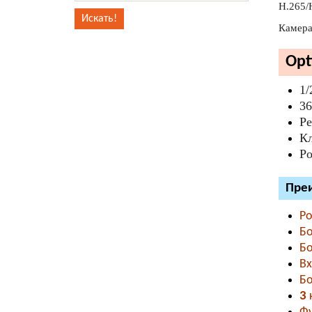
H.265/
Камера
Opt
1/
36
Ре
Кл
P
Преи
Ро
Б
Б
В
Б
3
к