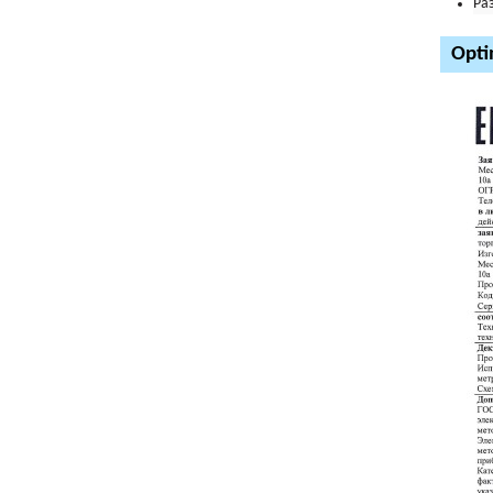
Ра
Opti