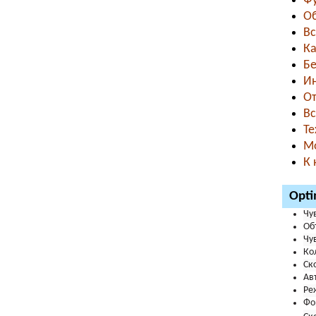
Фу
Об
Вс
Ка
Бе
Ин
От
Вс
Те
Мо
К 
Opti
Чу
Об
Чу
Ко
Ск
Ав
Ре
Фо