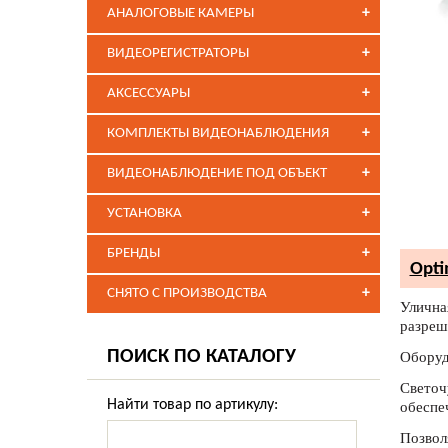
+
АНАЛОГОВЫЕ КАМЕРЫ
+
ВИДЕОРЕГИСТРАТОРЫ
+
АКСЕССУАРЫ
+
КОМПЛЕКТЫ ВИДЕОНАБЛЮДЕНИЯ
+
ВИДЕОНАБЛЮДЕНИЕ ПОД ОБЪЕКТ
+
УСТАНОВКА
+
БРЕНДЫ
Opti
+
СНЯТО С ПРОИЗВОДСТВА
Уличная
разреш
ПОИСК ПО КАТАЛОГУ
Оборуд
Светочу
Найти товар по артикулу:
обеспе
Позвол