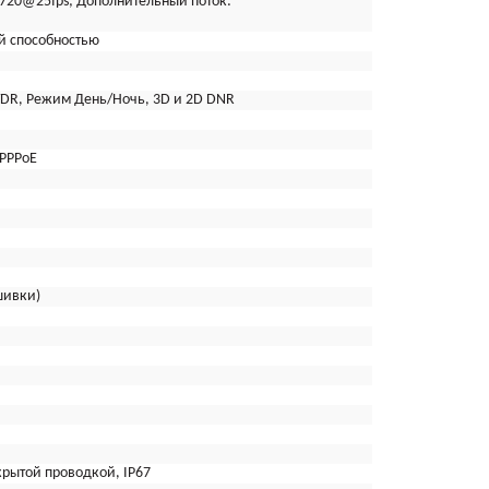
720@25fps; Дополнительный поток:
й способностью
-WDR, Режим День/Ночь, 3D и 2D DNR
,PPPoE
шивки)
рытой проводкой, IP67