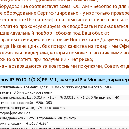
нкционал оборудования на Русском языке;
орудование соотвествует всем ГОСТАМ - Безопасно для В
е оборудование Сертифицировано - у нас только провер
чественное ПО на телефон и компьютер - ничего не вылета
сплатно проконсультируем как подобрать и пользоваться 
дивидуальный подбор - сборка под Ваш объект;
правим все видео и текстовые Инструкции - Документаци
егда Низкие цены, без потери качества на товар - мы О
хническая поддержка, которая поможет с возникшими во
жно оплатить при получении - нет риска;
нам возвращаются за повторными покупками, Советуют др
mus IP-E012.1(2.8)PE_V.1, камера IP в Москве, характе
вствительный элемент:
1/2.8" 3.0MP SC3335 Progressive Scan CMOS
ъектив:
3.6мм фиксированный
вствительность:
Цв. 0.01Лк (F1.2), ч/б 0.001 Лк (F1.2), 0 Лк при вкл. ИК
личество пикселей:
1920x1080
орость затвора:
Авто, 1/50-1/10 000 сек
тодиафрагма:
Нет
жим день/ночь:
Есть, встроенный ИК-фильтр
рматы сжатия:
H.265 / H.264