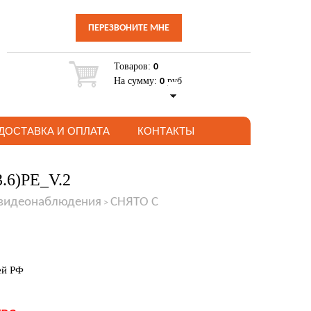
ПЕРЕЗВОНИТЕ МНЕ
Товаров:
0
На сумму:
руб
0
ДОСТАВКА И ОПЛАТА
КОНТАКТЫ
3.6)PE_V.2
 видеонаблюдения
СНЯТО С
>
ей РФ