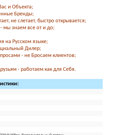
ас и Объекта;
енные Бренды;
ет, не слетает, быстро открывается;
- мы знаем все от и до;
я на Русском языке;
фициальный Дилер;
просами - не Бросаем клиентов;
узьям - работаем как для Себя.
ристики: