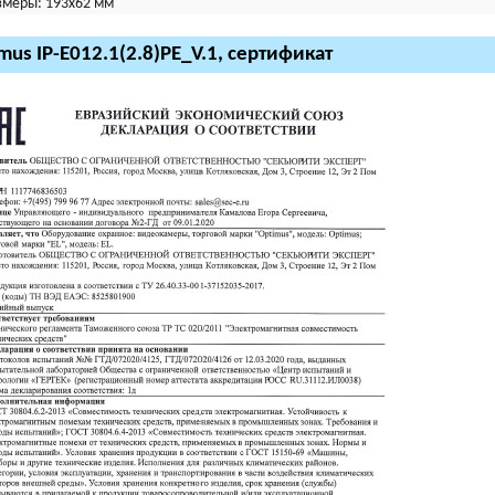
змеры:
193х62 мм
mus IP-E012.1(2.8)PE_V.1, сертификат