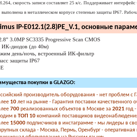
H.264, скорость записи составляет 25 к/с. Поддерживает интерфейс 
 выполнена в металлическом корпусе степенью защиты IP67. Рабоч
imus IP-E012.1(2.8)PE_V.1, основные парам
2.8” 3.0MP SC3335 Progressive Scan CMOS
 ИК-диодов (до 40м)
жим день/ночь, встроенный ИК-фильтр
асс защиты IР67
oE
мущества покупки в GLAZGO:
ссийский производитель оборудования - нет проблем с 
олее
10
лет на рынке - Гарантия поставки качественного 
олее
700
реализованных объектов в Москве за
2021
год 
ходим в
ТОП 10
компаний поставщиков видеонаблюдения
олее
15000
подписчиков в инстаграмме - мы лидеры в свое
рупных склада - Москва, Пермь, Оренбург - оперативная 