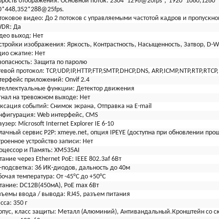
орость отображения:
Основной поток: 2304*1296@20fps，1920*1080,1280*
0*448,352*288@25fps.
токовое видео:
До 2 потоков с управляемыми частотой кадров и пропускно
DR:
Да
део выход:
Нет
стройки изображения:
Яркость, Контрастность, Насыщенность, Затвор, D
дио сжатие:
Нет
зопасность:
Защита по паролю
тевой протокол:
TCP,UDP,IP,HTTP,FTP,SMTP,DHCP,DNS, ARP,ICMP,NTP,RTP,RTCP
терфейс приложений:
Onvif 2.4
теллектуальные функции:
Детектор движения
гнал на тревожном выходе:
Нет
ксация событий:
Снимок экрана, Отправка на E-mail
нфигурация:
Web интерфейс, CMS
аузер:
Microsoft Internet Explorer IE 6-10
лачный сервис P2P:
xmeye.net, опция IPEYE (доступна при обновлении про
троенное устройство записи:
Нет
оцессор и Память:
XM535AI
тание через Ethernet
PoE: IEEE 802.3af 6Вт
-подсветка:
36 ИК-диодов, дальность до 40м
бочая температура:
От -45°С до +50°С
тание:
DC12В(450мА), PoE max 6Вт
зъемы ввода / вывода:
RJ45, разъем питания
сса:
350 г
рпус, класс защиты:
Металл (Алюминий), Антивандальный.Кронштейн со ск