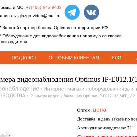
осква и МО:
+7(495)-645-9432
аписать:
glazgo-video@mail.ru
Золотой партнер бренда Optimus на территории РФ
Оборудование для видеонаблюдения напрямую со склада
роизводителя
ПОД КЛЮЧ
ОПТОВЫМ КЛИЕНТАМ
БЛОГ
амера видеонаблюдения Optimus IP-E012.1(
еонаблюдение
Интернет магазин оборудования для
>
ЗВОДСТВА
>
IP камера видеонаблюдения Optimus IP-E012.1(3.6)PE_V.2
цена
Оптом:
Доставка: в день заказа по вс
Артикул производителя: 711