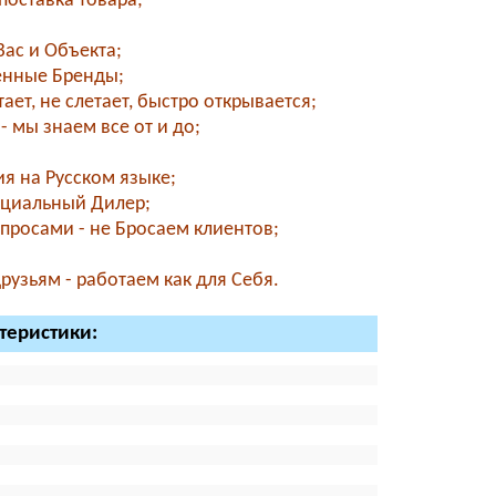
поставка товара;
ас и Объекта;
енные Бренды;
ет, не слетает, быстро открывается;
- мы знаем все от и до;
я на Русском языке;
фициальный Дилер;
просами - не Бросаем клиентов;
узьям - работаем как для Себя.
ктеристики: