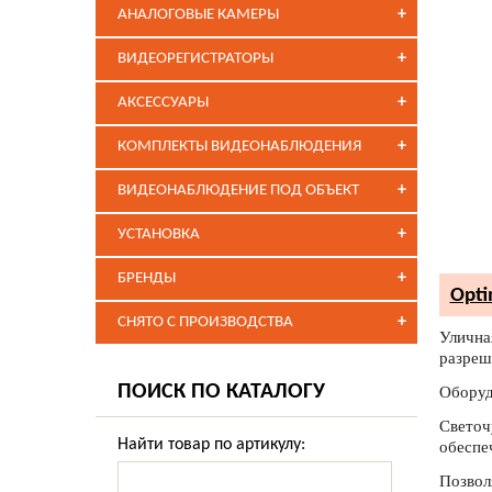
+
АНАЛОГОВЫЕ КАМЕРЫ
+
ВИДЕОРЕГИСТРАТОРЫ
+
АКСЕССУАРЫ
+
КОМПЛЕКТЫ ВИДЕОНАБЛЮДЕНИЯ
+
ВИДЕОНАБЛЮДЕНИЕ ПОД ОБЪЕКТ
+
УСТАНОВКА
+
БРЕНДЫ
Opti
+
СНЯТО С ПРОИЗВОДСТВА
Улична
разреш
ПОИСК ПО КАТАЛОГУ
Оборуд
Светочу
Найти товар по артикулу:
обеспе
Позвол