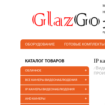
М
Н
п
ОБОРУДОВАНИЕ
ГОТОВЫЕ КОМПЛЕКТЫ
IP к
КАТАЛОГ ТОВАРОВ
Вид
/
+
ОБЛАЧНОЕ
ПРОИ
+
ВСЕ КАМЕРЫ ВИДЕОНАБЛЮДЕНИЯ
+
IP КАМЕРЫ ВИДЕОНАБЛЮДЕНИЯ
+
AHD КАМЕРЫ