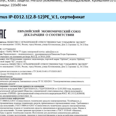
рпус, класс защиты:
Металл (Алюминий), Антивандальный. Кронштейн со с
змеры:
220х80 мм
mus IP-E012.1(2.8-12)PE_V.1, сертификат