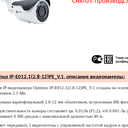
Снято с производс
mus IP-E012.1(2.8-12)PE_V.1, описание видеокамеры:
я IP-видеокамера Optimus IP-E012.1(2.8-12)PE_V.1 создана на осно
ением 2.1 Мп
ована вариофокальный 2.8-12 мм объективом, встроенным ИК-фил
вствительность камеры составляет цв. 0.01Лк (F1.2), ч/б 0.001 Лк (
чивают 6 ИК-диодов с максимальной дальностью 40 м.
яет передавать 2 видеопотока с управляемой частотой кадров и п