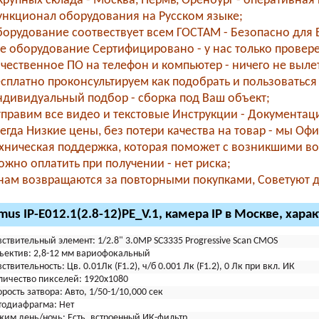
рупных склада - Москва, Пермь, Оренбург - оперативная 
нкционал оборудования на Русском языке;
орудование соотвествует всем ГОСТАМ - Безопасно для В
е оборудование Сертифицировано - у нас только провер
чественное ПО на телефон и компьютер - ничего не вылета
сплатно проконсультируем как подобрать и пользоваться 
дивидуальный подбор - сборка под Ваш объект;
правим все видео и текстовые Инструкции - Документаци
егда Низкие цены, без потери качества на товар - мы О
хническая поддержка, которая поможет с возникшими во
жно оплатить при получении - нет риска;
нам возвращаются за повторными покупками, Советуют др
mus IP-E012.1(2.8-12)PE_V.1, камера IP в Москве, хара
вствительный элемент:
1/2.8" 3.0MP SC3335 Progressive Scan CMOS
ъектив:
2,8-12 мм вариофокальный
вствительность:
Цв. 0.01Лк (F1.2), ч/б 0.001 Лк (F1.2), 0 Лк при вкл. ИК
личество пикселей:
1920x1080
орость затвора:
Авто, 1/50-1/10,000 сек
тодиафрагма:
Нет
жим день/ночь:
Есть, встроенный ИК-фильтр