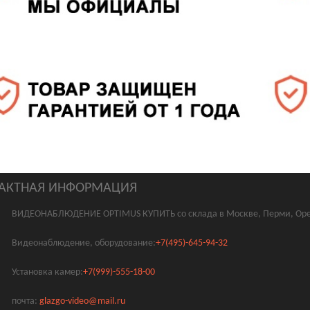
АКТНАЯ ИНФОРМАЦИЯ
ВИДЕОНАБЛЮДЕНИЕ OPTIMUS КУПИТЬ со склада в Москве, Перми, Оре
Видеонаблюдение, оборудование:
+7(495)-645-94-32
Установка камер:
+7(999)-555-18-00
почта:
glazgo-video@mail.ru