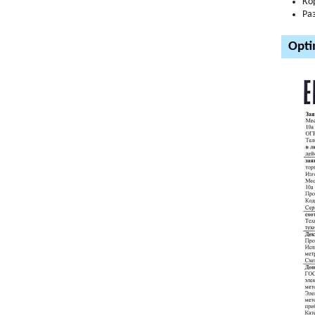
Ко
Ра
Opti