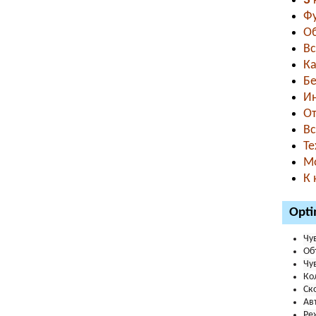
3
к
Фу
Об
Вс
Ка
Бе
Ин
От
Вс
Те
Мо
К 
Opti
Чу
Об
Чу
Ко
Ск
Ав
Ре