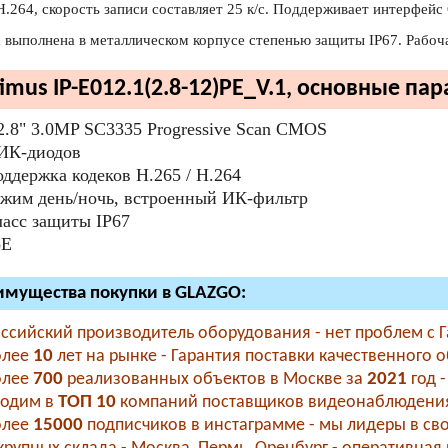
H.264, скорость записи составляет 25 к/с. Поддерживает интерфейс 
 выполнена в металлическом корпусе степенью защиты IP67. Рабоч
imus IP-E012.1(2.8-12)PE_V.1, основные па
2.8" 3.0MP SC3335 Progressive Scan CMOS
ИК-диодов
ддержка кодеков H.265 / H.264
жим день/ночь, встроенный ИК-фильтр
асс защиты IР67
oE
мущества покупки в GLAZGO:
ссийский производитель оборудования - нет проблем с 
олее
10
лет на рынке - Гарантия поставки качественного 
олее
700
реализованных объектов в Москве за
2021
год 
ходим в
ТОП 10
компаний поставщиков видеонаблюдения
олее
15000
подписчиков в инстаграмме - мы лидеры в свое