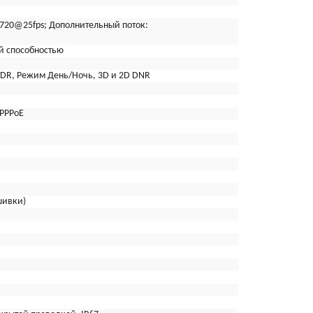
720@25fps; Дополнительный поток:
й способностью
-WDR, Режим День/Ночь, 3D и 2D DNR
,PPPoE
шивки)