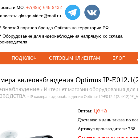
осква и МО:
+7(495)-645-9432
аписать:
glazgo-video@mail.ru
Золотой партнер бренда Optimus на территории РФ
Оборудование для видеонаблюдения напрямую со склада
роизводителя
ПОД КЛЮЧ
ОПТОВЫМ КЛИЕНТАМ
БЛОГ
амера видеонаблюдения Optimus IP-E012.1(
еонаблюдение
Интернет магазин оборудования для
>
ЗВОДСТВА
>
IP камера видеонаблюдения Optimus IP-E012.1(2.8-12)PE_V
цена
Оптом:
Доставка: в день заказа по вс
Артикул производителя: 738