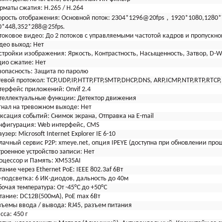
рматы сжатия:
H.265 / H.264
орость отображения:
Основной поток: 2304*1296@20fps，1920*1080,1280*
0*448,352*288@25fps.
токовое видео:
До 2 потоков с управляемыми частотой кадров и пропускно
део выход:
Нет
стройки изображения:
Яркость, Контрастность, Насыщенность, Затвор, D
дио сжатие:
Нет
зопасность:
Защита по паролю
тевой протокол:
TCP,UDP,IP,HTTP,FTP,SMTP,DHCP,DNS, ARP,ICMP,NTP,RTP,RTCP
терфейс приложений:
Onvif 2.4
теллектуальные функции:
Детектор движения
гнал на тревожном выходе:
Нет
ксация событий:
Снимок экрана, Отправка на E-mail
нфигурация:
Web интерфейс, CMS
аузер:
Microsoft Internet Explorer IE 6-10
лачный сервис P2P:
xmeye.net, опция IPEYE (доступна при обновлении про
троенное устройство записи:
Нет
оцессор и Память:
XM535AI
тание через Ethernet
PoE: IEEE 802.3af 6Вт
-подсветка:
6 ИК-диодов, дальность до 40м
бочая температура:
От -45°С до +50°С
тание:
DC12В(500мА), PoE max 6Вт
зъемы ввода / вывода:
RJ45, разъем питания
сса:
450 г