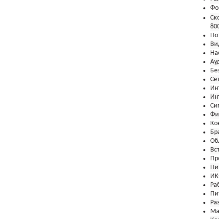
Фо
Ск
80
По
Ви
На
Ау
Бе
Се
Ин
Ин
Си
Фи
Ко
Бр
Об
Вс
Пр
Пи
ИК
Ра
Пи
Ра
Ма