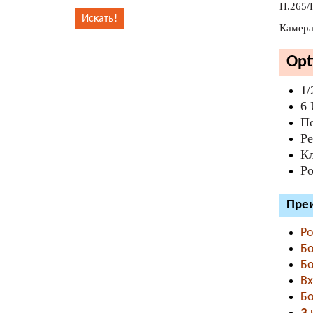
H.265/
Камера
Opt
1/
6 
По
Ре
Кл
P
Преи
Ро
Б
Б
В
Б