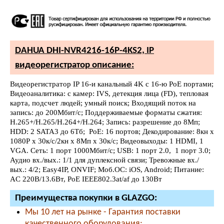
DAHUA DHI-NVR4216-16P-4KS2, IP
видеорегистратор описание:
Видеорегистратор IP 16-и канальный 4K с 16-ю PoE портами;
Видеоаналитика: с камер: IVS, детекция лица (FD), тепловая
карта, подсчет людей; умный поиск; Входящий поток на
запись: до 200Мбит/с; Поддерживаемые форматы сжатия:
Н.265+/H.265/H.264+/H.264; Запись: разрешение до 8Мп;
HDD: 2 SATA3 до 6Тб; PoE: 16 портов; Декодирование: 8кн х
1080Р х 30к/с/2кн х 8Мп х 30к/с; Видеовыходы: 1 HDMI, 1
VGA. Сеть: 1 порт 1000Мбит/с; USB: 1 порт 2.0, 1 порт 3.0;
Аудио вх./вых.: 1/1 для дуплексной связи; Тревожные вх./
вых.: 4/2; Easy4IP, ONVIF; Моб.ОС: iOS, Android; Питание:
AC 220В/13.6Вт, PoE IEEE802.3at/af до 130Вт
Преимущества покупки в GLAZGO:
Мы 10 лет на рынке - Гарантия поставки
качественного оборудования;