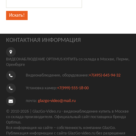
КОНТАКТНАЯ ИНФОРМАЦИЯ
ВИДЕОНАБЛЮДЕНИЕ OPTIMUS КУПИТЬ со склада в Москве, Перми,
Оренбурге
Видеонаблюдение, оборудование:
+7(495)-645-94-32
Установка камер:
+7(999)-555-18-00
почта:
glazgo-video@mail.ru
© 2010-2026 | GlazGo-Video.ru - видеонаблюдение купить в Москве
со склада производителя. Официальный сайт поставщика бренда
Optimus.
Вся информация на сайте – собственность компании GlazGo.
Публикация информации с сайта GlazGo-video.ru без разрешения