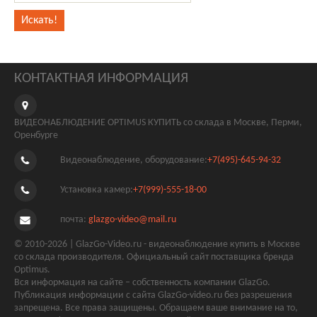
КОНТАКТНАЯ ИНФОРМАЦИЯ
ВИДЕОНАБЛЮДЕНИЕ OPTIMUS КУПИТЬ со склада в Москве, Перми,
Оренбурге
Видеонаблюдение, оборудование:
+7(495)-645-94-32
Установка камер:
+7(999)-555-18-00
почта:
glazgo-video@mail.ru
© 2010-2026 | GlazGo-Video.ru - видеонаблюдение купить в Москве
со склада производителя. Официальный сайт поставщика бренда
Optimus.
Вся информация на сайте – собственность компании GlazGo.
Публикация информации с сайта GlazGo-video.ru без разрешения
запрещена. Все права защищены. Обращаем ваше внимание на то,