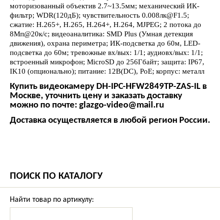
моторизованный объектив 2.7~13.5мм; механический ИК-
фильтр; WDR(120дБ); чувствительность 0.008лк@F1.5;
сжатие: H.265+, H.265, H.264+, H.264, MJPEG; 2 потока до
8Мп@20к/с; видеоаналитика: SMD Plus (Умная детекция
движения), охрана периметра; ИК-подсветка до 60м, LED-
подсветка до 60м; тревожные вх/вых: 1/1; аудиовх/вых: 1/1;
встроенный микрофон; MicroSD до 256Гбайт; защита: IP67,
IK10 (опционально); питание: 12В(DC), PoE; корпус: металл
Купить видеокамеру DH-IPC-HFW2849TP-ZAS-IL в
Москве, уточнить цену и заказать доставку
можно по почте: glazgo-video@mail.ru
Доставка осуществляется в любой регион России.
ПОИСК ПО КАТАЛОГУ
Найти товар по артикулу: