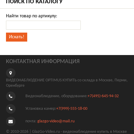
ПОИСК ПО КАТАЛОГУ
Найти товар по артикулу:
КОНТАКТНАЯ ИНФОРМАЦИЯ
ВИДЕОНАБЛЮДЕНИЕ OPTIMUS КУПИТЬ со склада в Москве, Перми,
Оренбурге
Видеонаблюдение, оборудование:
+7(495)-645-94-32
Установка камер:
+7(999)-555-18-00
почта:
glazgo-video@mail.ru
© 2010-2026 | GlazGo-Video.ru - видеонаблюдение купить в Москве