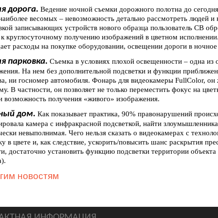
я дорога.
Ведение ночной съемки дорожного полотна до сегодня
наиболее весомых – невозможность детально рассмотреть людей и 
вкой записывающих устройств нового образца пользователь СВ обр
 к круглосуточному получению изображений в цветном исполнении. 
ает расходы на покупке оборудовании, освещении дороги в ночное
я парковка.
Съемка в условиях плохой освещенности – одна из 
жения. На нем без дополнительной подсветки и функции приближени
ва, ни госномер автомобиля. Фонарь для видеокамеры FullColor, он
му. В частности, он позволяет не только переместить фокус на цвет
и возможность получения «живого» изображения.
ный дом.
Как показывает практика, 90% правонарушений происхо
ировала камера с инфракрасной подсветкой, найти злоумышленника
чески невыполнимая. Чего нельзя сказать о видеокамерах с техноло
ку в цвете и, как следствие, ускорить/повысить шанс раскрытия пр
ти, достаточно установить функцию подсветки территории объекта 
).
угим новостям
АКТНАЯ ИНФОРМАЦИЯ