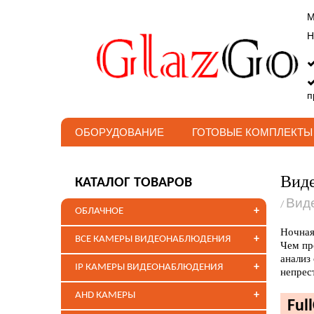
М
Н
п
ОБОРУДОВАНИЕ
ГОТОВЫЕ КОМПЛЕКТЫ
Виде
КАТАЛОГ ТОВАРОВ
Вид
/
+
ОБЛАЧНОЕ
Ночная
+
ВСЕ КАМЕРЫ ВИДЕОНАБЛЮДЕНИЯ
Чем пр
анализ
+
IP КАМЕРЫ ВИДЕОНАБЛЮДЕНИЯ
непрес
+
AHD КАМЕРЫ
Ful