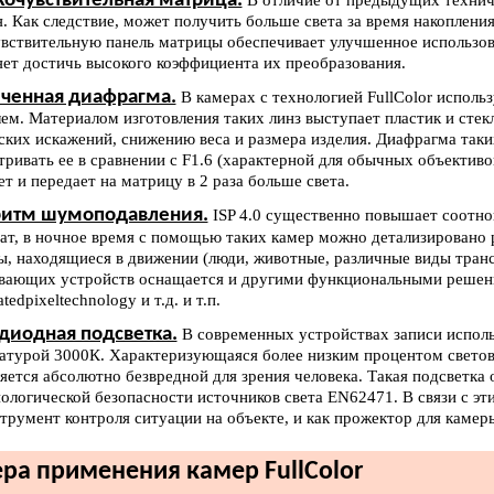
очувствительная матрица.
В отличие от предыдущих технич
я. Как следствие, может получить больше света за время накоплен
вствительную панель матрицы обеспечивает улучшенное использова
яет достичь высокого коэффициента их преобразования.
ченная диафрагма.
В камерах с технологией FullColor испол
ем. Материалом изготовления таких линз выступает пластик и сте
ских искажений, снижению веса и размера изделия. Диафрагма таки
тривать ее в сравнении с F1.6 (характерной для обычных объективо
т и передает на матрицу в 2 раза больше света.
ритм шумоподавления.
ISP 4.0 существенно повышает соотно
тат, в ночное время с помощью таких камер можно детализировано 
ы, находящиеся в движении (люди, животные, различные виды транс
вающих устройств оснащается и другими функциональными решени
atedpixeltechnology и т.д. и т.п.
диодная подсветка.
В современных устройствах записи исполь
атурой 3000К. Характеризующаяся более низким процентом светово
ляется абсолютно безвредной для зрения человека. Такая подсветка
ологической безопасности источников света EN62471. В связи с эти
струмент контроля ситуации на объекте, и как прожектор для каме
ра применения камер FullColor