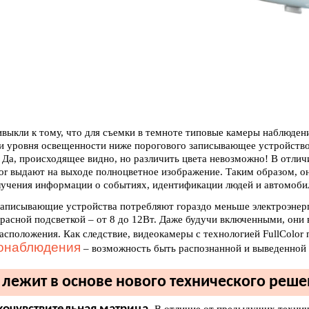
выкли к тому, что для съемки в темноте типовые камеры наблюден
и уровня освещенности ниже порогового записывающее устройство
 Да, происходящее видно, но различить цвета невозможно! В отли
lor выдают на выходе полноцветное изображение. Таким образом, 
лучения информации о событиях, идентификации людей и автомоби
записывающие устройства потребляют гораздо меньше электроэнерги
расной подсветкой – от 8 до 12Вт. Даже будучи включенными, они в
асположения. Как следствие, видеокамеры с технологией FullColo
онаблюдения
– возможность быть распознанной и выведенной и
 лежит в основе нового технического реш