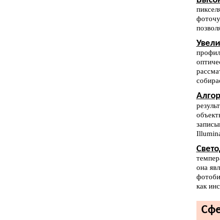
Высок
пиксел
фоточу
позвол
Увели
профил
оптиче
рассма
собирае
Алго
резуль
объект
записы
Illumin
Свето
темпер
она яв
фотоби
как ин
Сфе