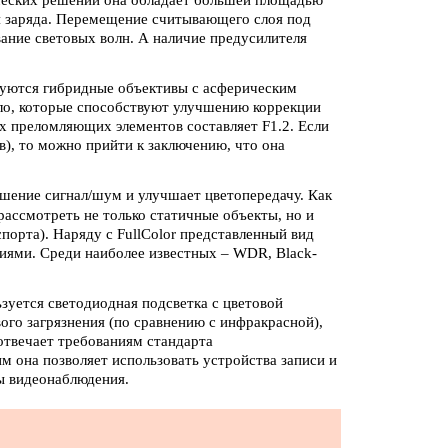
еских решений она обладает большей площадью
ия заряда. Перемещение считывающего слоя под
ние световых волн. А наличие предусилителя
ьзуются гибридные объективы с асферическим
кло, которые способствуют улучшению коррекции
х преломляющих элементов составляет F1.2. Если
в), то можно прийти к заключению, что она
шение сигнал/шум и улучшает цветопередачу. Как
рассмотреть не только статичные объекты, но и
порта). Наряду с FullColor представленный вид
ями. Среди наиболее известных – WDR, Black-
зуется светодиодная подсветка с цветовой
го загрязнения (по сравнению с инфракрасной),
 отвечает требованиям стандарта
м она позволяет использовать устройства записи и
ры видеонаблюдения.