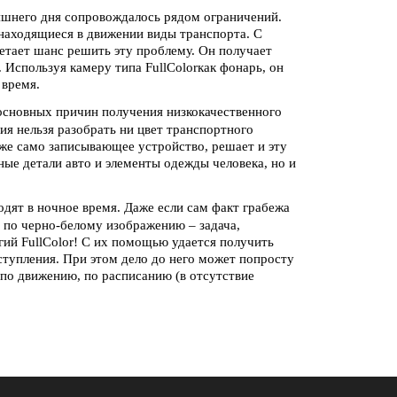
шнего дня сопровождалось рядом ограничений.
находящиеся в движении виды транспорта. С
етает шанс решить эту проблему. Он получает
Используя камеру типа FullColorкак фонарь, он
 время.
основных причин получения низкокачественного
я нельзя разобрать ни цвет транспортного
 же само записывающее устройство, решает и эту
ные детали авто и элементы одежды человека, но и
дят в ночное время. Даже если сам факт грабежа
 по черно-белому изображению – задача,
гий FullColor! С их помощью удается получить
еступления. При этом дело до него может попросту
по движению, по расписанию (в отсутствие