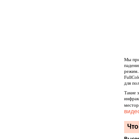
Мы при
падени
режим.
FullCo
для по
Такие 
инфрак
местор
виде
Что