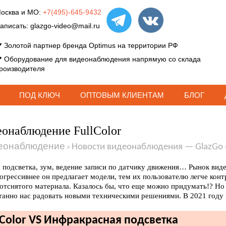
осква и МО:
+7(495)-645-9432
аписать:
glazgo-video@mail.ru
Золотой партнер бренда Optimus на территории РФ
Оборудование для видеонаблюдения напрямую со склада
роизводителя
ПОД КЛЮЧ
ОПТОВЫМ КЛИЕНТАМ
БЛОГ
онаблюдение FullColor
еонаблюдение
Новости видеонаблюдения — GlazGo
>
 подсветка, зум, ведение записи по датчику движения… Рынок вид
огрессивнее он предлагает модели, тем их пользователю легче кон
 отснятого материала. Казалось бы, что еще можно придумать!? Н
танно нас радовать новыми техническими решениями. В 2021 году н
lColor VS Инфракрасная подсветка