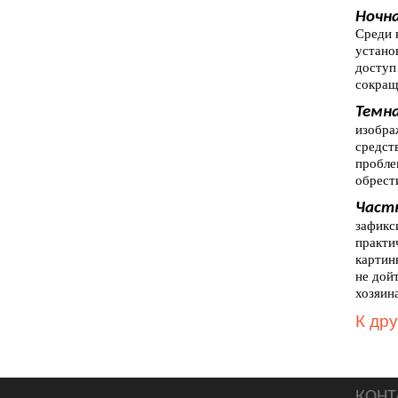
Ночна
Среди 
устано
доступ
сокращ
Темна
изобра
средст
пробле
обрест
Част
зафикс
практи
картин
не дой
хозяина
К др
КОНТ