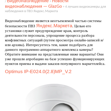
Видеонаблюдение
Новости
/
>
видеонаблюдения — GlazGo
>
4 лучших видеокамеры для
наблюдения в ПВЗ Яндекс.Маркета
Видеонаблюдение является неотъемлемой частью системы
Яндекс.Маркета
безопасности ПВЗ
. Целью его
установки служит предупреждение краж, контроль
деятельности персонала, упрощение процесса разбора
конфликтных ситуаций (путем просмотра онлайн-записей и/
или архива). Интересуетесь тем, какие подобрать для
данного программно-аппаратного комплекса камеры?
Обратите внимание на представленные ниже варианты! Они
уже прошли апробацию на базе успешно функционирующих
пунктов приема и выдачи заказов популярного маркетплейса.
Optimus IP-E024.0(2.8)MP_V.2