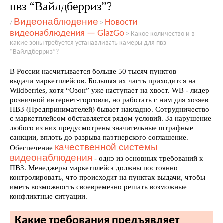
пвз “Вайлдберриз”?
Видеонаблюдение
Новости
/
>
видеонаблюдения — GlazGo
>
Какое количество и в
какие зоны требуется устанавливать камеры для пвз
“Вайлдберриз”?
В России насчитывается больше 50 тысяч пунктов
выдачи маркетплейсов. Большая их часть приходится на
Wildberries, хотя “Озон” уже наступает на хвост. WB - лидер
розничной интернет-торговли, но работать с ним для хозяев
ПВЗ (Предпринимателей) бывает накладно. Сотрудничество
с маркетплейсом обставляется рядом условий. За нарушение
любого из них предусмотрены значительные штрафные
санкции, вплоть до разрыва партнерского соглашение.
качественной системы
Обеспечение
видеонаблюдения
- одно из основных требований к
ПВЗ. Менеджеры маркетплейса должны постоянно
контролировать, что происходит на пунктах выдачи, чтобы
иметь возможность своевременно решать возможные
конфликтные ситуации.
Какие требования предъявляет