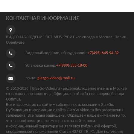
КОНТАКТНАЯ ИНФОРМАЦИЯ
ВИДЕОНАБЛЮДЕНИЕ OPTIMUS КУПИТЬ со склада в Москве, Перми,
Оренбурге
Видеонаблюдение, оборудование:
+7(495)-645-94-32
Установка камер:
+7(999)-555-18-00
почта:
glazgo-video@mail.ru
© 2010-2026 | GlazGo-Video.ru - видеонаблюдение купить в Москве
со склада производителя. Официальный сайт поставщика бренда
Optimus.
Вся информация на сайте – собственность компании GlazGo.
Публикация информации с сайта GlazGo-video.ru без разрешения
запрещена. Все права защищены. Обращаем ваше внимание на то,
что вся информация, размещенная на сайте, носит
информационный характер и не является публичной офертой,
определяемой положениями Статьи 437 (2) ГК РФ. Для получения