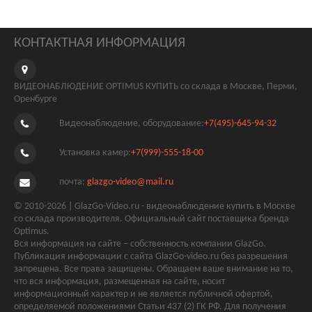
КОНТАКТНАЯ ИНФОРМАЦИЯ
ВИДЕОНАБЛЮДЕНИЕ OPTIMUS КУПИТЬ со склада в Москве, Перми,
Оренбурге
Видеонаблюдение, оборудование:
+7(495)-645-94-32
Установка камер:
+7(999)-555-18-00
почта:
glazgo-video@mail.ru
© 2010-2026 | GlazGo-Video.ru - видеонаблюдение купить в Москве
со склада производителя. Официальный сайт поставщика бренда
Optimus.
Вся информация на сайте – собственность компании GlazGo.
Публикация информации с сайта GlazGo-video.ru без разрешения
запрещена. Все права защищены. Обращаем ваше внимание на то,
что вся информация, размещенная на сайте, носит
информационный характер и не является публичной офертой,
определяемой положениями Статьи 437 (2) ГК РФ. Для получения