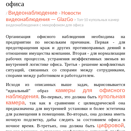
офиса
Видеонаблюдение
Новости
/
>
видеонаблюдения — GlazGo
>
Топ-10 купольных камер
видеонаблюдения с микрофоном для офиса
Организация офисного наблюдения необходима на
предприятии по нескольким причинам. Первая - для
предотвращения краж и других противоправных деяний в
отношении имущества компании. Вторая - для нормализации
рабочих процессов, устранения неэффективных звеньев во
внутренней логистике офиса. Третья - решение конфликтных
ситуаций, связанных со спорами между сотрудниками,
спорами между работником и работодателем.
Исходя из описанных выше задач, вырисовывается
камеры для офисного
“идеальный” образ
наблюдения
купольная
. Во-первых, это должна быть
камера
, так как в сравнении с цилиндрической она
предназначена для внутренней установки и более эстетична
для размещения в помещении. Во-вторых, она должна иметь
ночную подсветку, дабы следить за состоянием офиса в
цифровой
ночное время. В-третьих, она должна быть
,