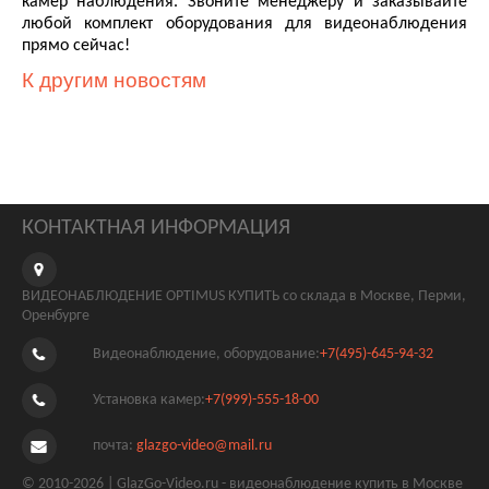
камер наблюдения. Звоните менеджеру и заказывайте
любой комплект оборудования для видеонаблюдения
прямо сейчас!
К другим новостям
КОНТАКТНАЯ ИНФОРМАЦИЯ
ВИДЕОНАБЛЮДЕНИЕ OPTIMUS КУПИТЬ со склада в Москве, Перми,
Оренбурге
Видеонаблюдение, оборудование:
+7(495)-645-94-32
Установка камер:
+7(999)-555-18-00
почта:
glazgo-video@mail.ru
© 2010-2026 | GlazGo-Video.ru - видеонаблюдение купить в Москве