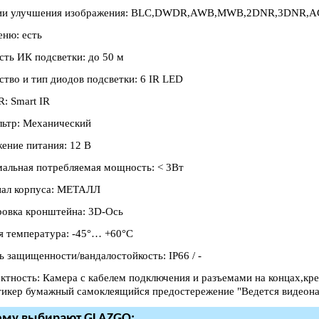
ии улучшения изображения: BLC,DWDR,AWB,MWB,2DNR,3DNR,
ню: есть
сть ИК подсветки: до 50 м
ство и тип диодов подсветки: 6 IR LED
R: Smart IR
ьтр: Механический
ение питания: 12 В
альная потребляемая мощность: < 3Вт
ал корпуса: МЕТАЛЛ
ровка кронштейна: 3D-Ось
я температура: -45°… +60°С
ь защищенности/вандалостойкость: IP66 / -
ктность: Камера с кабелем подключения и разъемами на концах,кр
тикер бумажный самоклеящийся предостережение "Ведется видеона
ему выбирают GLAZGO: