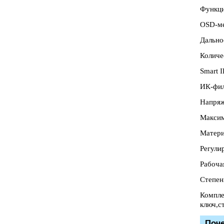
Функц
OSD-ме
Дально
Количе
Smart I
ИК-фил
Напряж
Максим
Матери
Регули
Рабоча
Степен
Компле
ключ,c
Поч