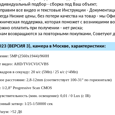
дивидуальный подбор - сборка под Ваш объект;
правим все видео и текстовые Инструкции - Документаци
егда Низкие цены, без потери качества на товар - мы О
хническая поддержка, которая поможет с возникшими во
жно оплатить при получении - нет риска;
нам возвращаются за повторными покупками, Советуют др
023 (ВЕРСИЯ 3), камера в Москве, характеристики:
ение: 5MP (2560х1944)/960H
 видео: AHD/TVI/CVI/CVBS
кадров в секунду: 20 к/с (5Мп) / 25 к/с (<4Мп)
ое расстояние: 2,8-12mm (соответствует 100-31° по горизонтали)
: 1/2,8" Progressive Scan CMOS
вствительность (мин. освещение): 0,01 / 0 Lux (с IR)
онный затвор: 1/25-1/50000 сек
/шум: >52 Дб