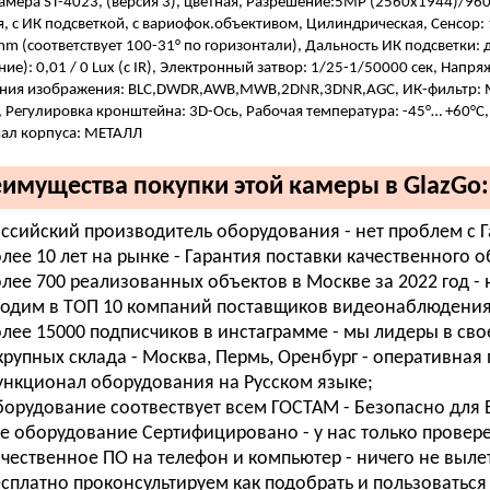
мера ST-4023, (версия 3), цветная, Разрешение:5MP (2560х1944)/960H
, с ИК подсветкой, с вариофок.объективом, Цилиндрическая, Сенсор: 1
m (соответствует 100-31° по горизонтали), Дальность ИК подсветки: до
ие): 0,01 / 0 Lux (с IR), Электронный затвор: 1/25-1/50000 сек, Напр
ия изображения: BLC,DWDR,AWB,MWB,2DNR,3DNR,AGC, ИК-фильтр: Механ
 Регулировка кронштейна: 3D-Ось, Рабочая температура: -45°… +60°С,
ал корпуса: МЕТАЛЛ
имущества покупки этой камеры в GlazGo:
ссийский производитель оборудования - нет проблем с 
лее 10 лет на рынке - Гарантия поставки качественного 
лее 700 реализованных объектов в Москве за 2022 год -
одим в ТОП 10 компаний поставщиков видеонаблюдения п
лее 15000 подписчиков в инстаграмме - мы лидеры в свое
крупных склада - Москва, Пермь, Оренбург - оперативная 
нкционал оборудования на Русском языке;
орудование соотвествует всем ГОСТАМ - Безопасно для В
е оборудование Сертифицировано - у нас только провер
чественное ПО на телефон и компьютер - ничего не вылета
сплатно проконсультируем как подобрать и пользоваться 