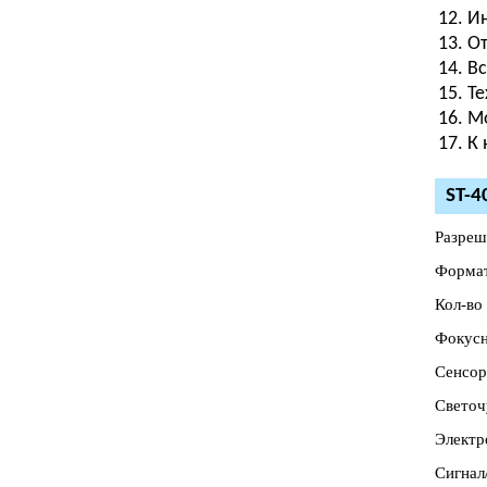
Ин
От
Вс
Те
Мо
К 
ST-4
Разреш
Формат
Кол-во 
Фокусн
Сенсор
Светочу
Электр
Сигнал