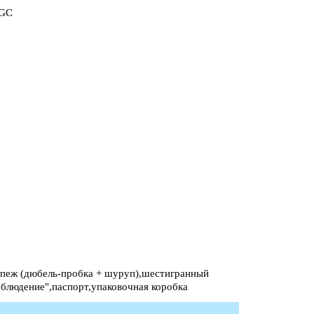
AGC
епеж (дюбель-пробка + шуруп),шестигранный
блюдение",паспорт,упаковочная коробка