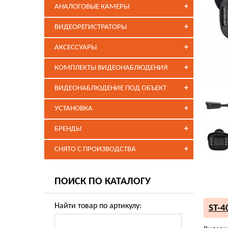
+
АНАЛОГОВЫЕ КАМЕРЫ
+
ВИДЕОРЕГИСТРАТОРЫ
+
АКСЕССУАРЫ
+
КОМПЛЕКТЫ ВИДЕОНАБЛЮДЕНИЯ
+
ВИДЕОНАБЛЮДЕНИЕ ПОД ОБЪЕКТ
+
УСТАНОВКА
+
БРЕНДЫ
+
СНЯТО С ПРОИЗВОДСТВА
ПОИСК ПО КАТАЛОГУ
Найти товар по артикулу:
ST-4