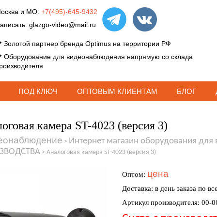
осква и МО:
+7(495)-645-9432
аписать:
glazgo-video@mail.ru
Золотой партнер бренда Optimus на территории РФ
Оборудование для видеонаблюдения напрямую со склада
роизводителя
ПОД КЛЮЧ
ОПТОВЫМ КЛИЕНТАМ
БЛОГ
оговая камера ST-4023 (версия 3)
еонаблюдение
Интернет магазин оборудования для
>
ЗВОДСТВА
>
Аналоговая камера ST-4023 (версия 3)
цена
Оптом:
Доставка: в день заказа по вс
Артикул производителя: 00-