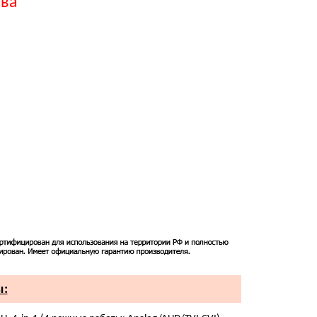
тва
ы: