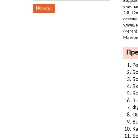
Видеока
уличная
2,8-12m
освещен
улучшен
(<4Мп),
Матери
Пре
Ро
Бо
Бо
Вх
Бо
3 
Фу
Об
Вс
Ка
Бе