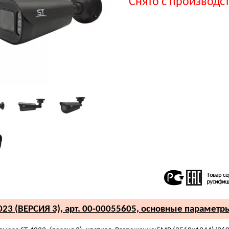
Снято с производс
023 (ВЕРСИЯ 3), арт. 00-00055605, основные параметр