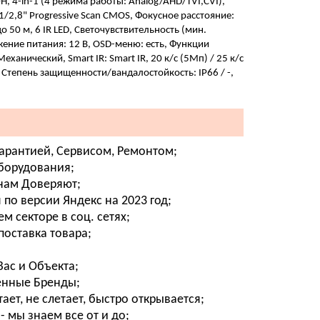
, 4-in-1 (4 режима работы: Analog/AHD/TVI,CVI),
/2,8" Progressive Scan CMOS, Фокусное расстояние:
 50 м, 6 IR LED, Светочувствительность (мин.
яжение питания: 12 В, OSD-меню: есть, Функции
ический, Smart IR: Smart IR, 20 к/с (5Мп) / 25 к/с
 Степень защищенности/вандалостойкость: IP66 / -,
Гарантией, Сервисом, Ремонтом;
оборудования;
 нам Доверяют;
о версии Яндекс на 2023 год;
м секторе в соц. сетях;
поставка товара;
ас и Объекта;
енные Бренды;
ет, не слетает, быстро открывается;
- мы знаем все от и до;